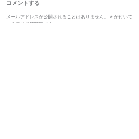
コメントする
メールアドレスが公開されることはありません。
※
が付いて
いる欄は必須項目です
こ
こ
に
入
力…
名
前
*
メ