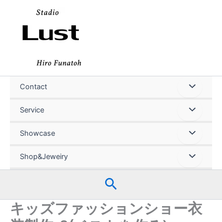
内
容
を
ス
キ
ッ
プ
Contact
Service
Showcase
Shop&Jeweiry
検
索
キッズファッションショー衣