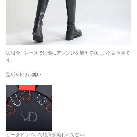
羽根や、レースで細部にアレンジを加えて欲しいと言う事で
す。
型紙
&トワル縫い
ピークドラペルで脇線が縫われてない。