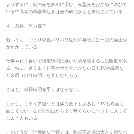
ようするに、朝の光を多めに浴び、夜型光を少なめに浴びて
いる中高年の早寝早起きは光の研究からも実証されている
４．意欲、体力低下
若いうち、つまり現役バリバリ世代の早寝には一定の歯止め
がかかっている。
仕事や付き合いで帰宅時間は遅いため早寝するには限度があ
る。特に、遅くまで仕事や付き合いがない日もTVや読書な
ど余暇（自分時間）を楽しむだろう。
さほど、就寝時間を早くはならない。
しかし、リタイア後などは体力低下もあるし「TVも映画も
面白くない」などの理由から２１時くらいにベットに入って
しまう人もいる。
このような「消極的な早寝」は、睡眠満足感は大きく損なわ