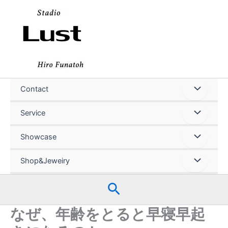
内
容
を
ス
キ
ッ
プ
Contact
Service
Showcase
Shop&Jeweiry
検
索
なぜ、年齢をとると早寝早起