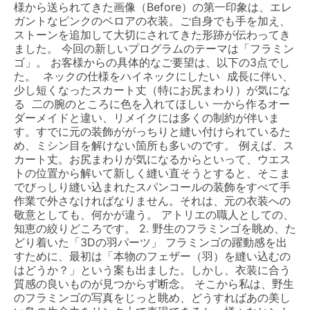
様から送られてきた画像（Before）の第一印象は、エレ
ガントなピンクのベロアの衣装。ご自身でも手を加え、
ストーンを追加して大切にされてきた形跡が伝わってき
ました。 今回の新しいプログラムのテーマは「フラミン
ゴ」。 お客様からの具体的なご要望は、以下の3点でし
た。 ネックの仕様をハイネックにしたい 成長に伴い、
少し短くなったスカート丈（特にお尻まわり）が気にな
る 二の腕のところに色を入れてほしい 一から作るオー
ダーメイドと違い、リメイクには多くの制約が伴いま
す。すでに元の装飾ががっちりと縫い付けられているた
め、ミシン目を解けない箇所も多いのです。 例えば、ス
カート丈。お尻まわりが気になるからといって、ウエス
トの位置から解いて新しく縫い直そうとすると、そこま
でびっしり縫い込まれたスパンコールの装飾をすべて手
作業で外さなければなりません。それは、元の衣装への
敬意としても、何かが違う。 アトリエの職人としての、
知恵の絞りどころです。 2. 野生のフラミンゴを眺め、た
どり着いた「3Dの羽パーツ」 フラミンゴの躍動感を出
すために、最初は「本物のフェザー（羽）を縫い込むの
はどうか？」という案も出ました。しかし、衣装に合う
質感の良いものが見つからず断念。 そこから私は、野生
のフラミンゴの写真をじっと眺め、どうすればあの美し