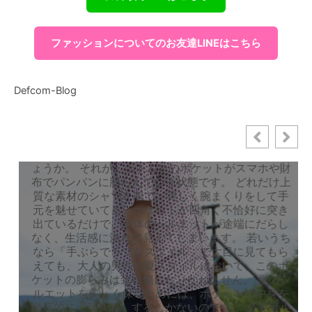
スマホと財布はどこに入れる？40代から
の夏服を劇的に軽くするミニマルバッグ
ファッションについてのお友達LINEはこちら
と、ゴルフでの意外な活用法
lust
2026年7月4日
0
Defcom-Blog
40代の夏服を台無しにする、ボトムスの「ポケット
パンパン問題」 夏本番が近づき、Tシャツやシャツ1
枚という軽装になる季節。 40代・50代のメンズフ
ァッションにおいて、清潔感やスマートさを一瞬で
崩してしまう「最大の盲点」があるのをご存知でし
ょうか。 それが、ボトムスのポケットがスマホや財
布でパンパンに膨らんでいる状態です。 どれだけ上
質な素材のシャツを着て、美しく腕まくりをして手
元を魅せていても、ポケットが四角く不恰好に突き
出ているだけで、全体のシルエットが途端にだらし
なく、生活感に溢れて見えてしまいます。 若いうち
なら「手ぶらでラフなスタイル」で大目に見てもら
えても、大人の男性の夏スタイルにおいて、このポ
ケットの膨らみは致命傷になりかねません。 夏のシ
ルエットを美しく保つためには、ポケットの中身を
徹底的に「引き算」するしかないのです。 必要最小