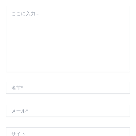
こ
こ
に
入
力…
名
前
*
メ
ー
ル
*
サ