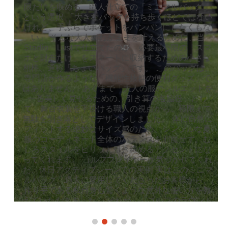
限だけを収める、職人仕立ての「ミニマルバッグ」
という選択 「大きなバッグを持ち歩くほどではない
けれど、手ぶらでポケットをパンパンにしたくもな
い」 そんな大人のわがままを叶えるために、当
Stadio Lustで仕立てたのが、必要最小限の「スマ
ホと財布だけ」をスマートに収納するための小さな
相棒、通称「ちょいバッグ」です。 このバッグは、
専門店が作るような「機能性抜群の便利グッズ」で
はありません。 あくまで「大人の服のシルエットを
一番美しく見せるための、引き算の名脇役」とし
て、舞台衣装を手掛ける職人の視点から、極限まで
無駄を削ぎ落としてデザインしました。 体に自然に
フィットする絶妙なサイズ感のため、シンプルな夏
服のコーディネート全体のバランスを邪魔せず、む
しろスタイルをピリッと引き締めるアクセントにな
ってくれます。 ゴルフプレイヤーが気づかせてくれ
た、休日アクティブシーンでの実例 実はこのミニマ
ルバッグ、過去に愛用してくださったお客様から、
作り手である私自身も驚くような意外な使い方を教
えていただきました。 それが、「ゴルフのラウンド
を回る時の、カートバッグとして最高に使いやす
い」という声です。 ゴルフをプレイする際、スマホ