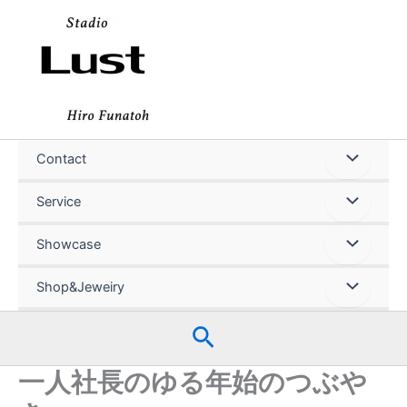
内
容
を
ス
キ
ッ
プ
Contact
Service
Showcase
Shop&Jeweiry
検
索
一人社長のゆる年始のつぶや