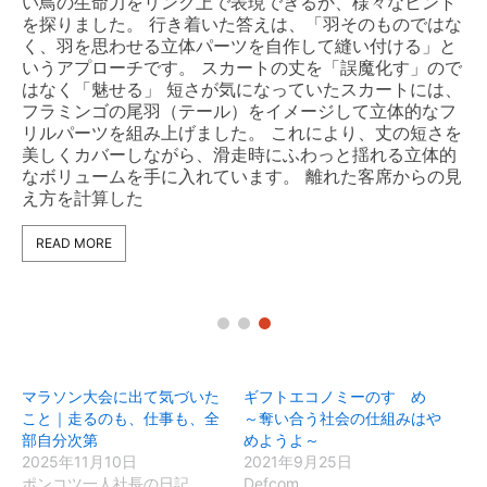
い鳥の生命力をリンク上で表現できるか、様々なヒント
を探りました。 行き着いた答えは、「羽そのものではな
く、羽を思わせる立体パーツを自作して縫い付ける」と
いうアプローチです。 スカートの丈を「誤魔化す」ので
はなく「魅せる」 短さが気になっていたスカートには、
フラミンゴの尾羽（テール）をイメージして立体的なフ
リルパーツを組み上げました。 これにより、丈の短さを
美しくカバーしながら、滑走時にふわっと揺れる立体的
なボリュームを手に入れています。 離れた客席からの見
え方を計算した
READ MORE
マラソン大会に出て気づいた
ギフトエコノミーのすゝめ
こと｜走るのも、仕事も、全
～奪い合う社会の仕組みはや
部自分次第
めようよ～
2025年11月10日
2021年9月25日
ポンコツ一人社長の日記
Defcom