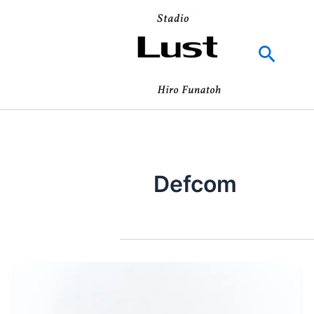
内
容
を
検
ス
索
キ
ッ
プ
Defcom