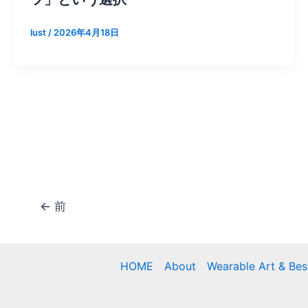
lust
/
2026年4月18日
←
前
HOME
About
Wearable Art & Be