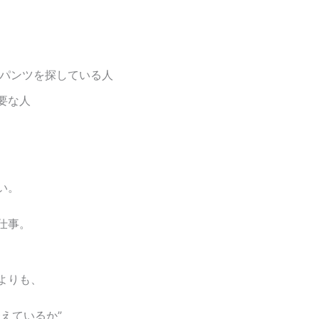
パンツを探している人
要な人
い。
仕事。
よりも、
えているか”