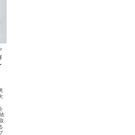
デ
輝
ー
男
大
、
を
依
取
る
プ