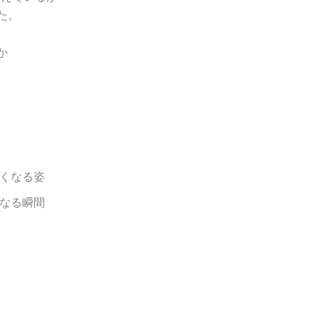
た。
か
くなる姿
なる瞬間