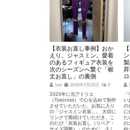
【衣装お直し事例】おか
【
えり、ジャスミン。愛着
ン
のあるフィギュア衣装を
製
次のシーズンへ繋ぐ「裾
昇
丈お直し」の裏側
ロ
lust
2026年7月20日
0
2025年に当アトリエ
「
（Toecross）で心を込めて制作
い
させていただいた、お気に入り
の
の「ジャスミン衣装」。 大切に
に
リンクで着続けていただき、こ
た
のたび「衣装お直し（リペア・
の
サイズ調整）」のために、久し
始