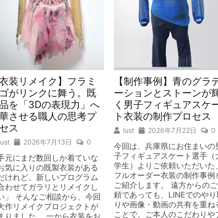
衣装リメイク】フラミ
【制作事例】青のグラ
ゴがリンクに舞う。既
ーションとストーンが
品を「3Dの表現力」へ
く男子フィギュアスケ
華させる職人の思考プ
ト衣装の制作プロセス
セス
lust
2026年7月22日
0
lust
2026年7月13日
0
今回は、兵庫県にお住まいの
子フィギュアスケート選手（
手元にまだ数回しか着ていな
学生）よりご依頼いただいた
お気に入りの既製衣装がある
フルオーダー衣装の制作事例
だけれど、新しいプログラム
ご紹介します。 遠方からのご
合わせてガラリとリメイクし
頼であっても、LINEでのやり
い」 そんなご相談から、今回
りや画像・動画の共有を重ね
大作リメイクプロジェクトが
ことで、ご本人のこだわりや
まりました。 一から衣装をお