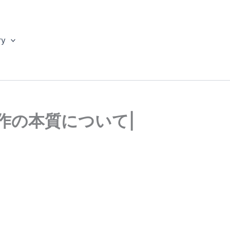
ry
作の本質について|