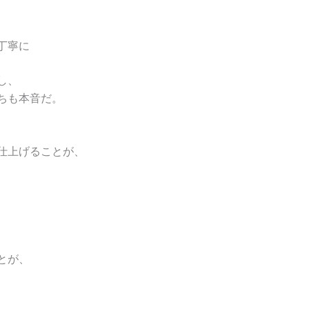
丁寧に
し、
ちも本音だ。
仕上げることが、
とが、