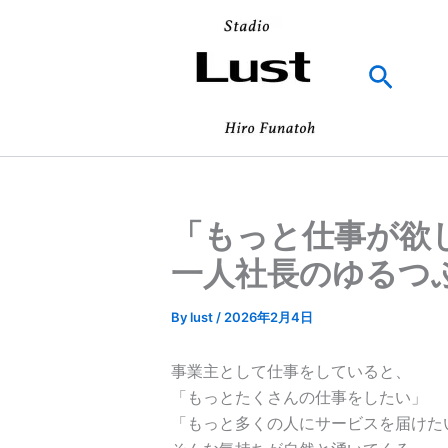
内
容
を
検
ス
索
キ
ッ
プ
「もっと仕事が欲
一人社長のゆるつ
By
lust
/
2026年2月4日
事業主として仕事をしていると、
「もっとたくさんの仕事をしたい」
「もっと多くの人にサービスを届けた