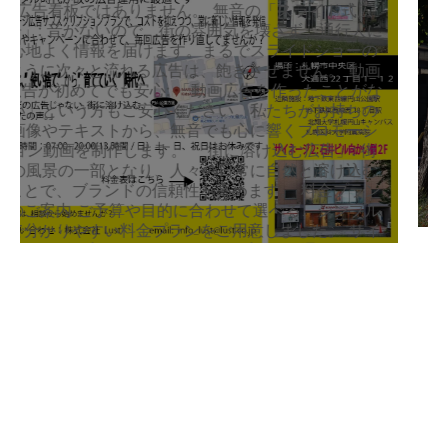
私は30年間、ファッションデザイナーとして「ウェ
アラブルアート」「フィギュアスケート衣装」を追
求してきました。 その職人の視点から見て、今の街
の広告は少し騒がしすぎるのではないか？と感じる
ことがあります。 深夜は静かに眠り、音を出さず、
視覚的な美しさだけで人の足を止める。 この「無音
の美学」が、どれだけ地域の皆様に受け入れられ、
お店の集客に繋がるのか。 そのデータを一緒に作っ
てくださるパートナーを探しています。 モニター様
への特別なご提案 募集要項・条件 対象：札幌・円山
近隣でビジネスをされている方、またはこのエリア
の感性を大切にされている方。 条件：掲載中の写真
撮影や、簡単なアンケート（効果測定）へのご協
力、私のブログやSNSでの実績公開をご了承いただ
ける方。 制約（大切なお約束）： お申し込み方法
一度、自分の店、会社をサイネージで表現してみた
いという方は、以下のフォームより「モニター希
望」と添えてご連絡ください。 実際の放映の様子は
こちら（動画：24秒）
READ MORE