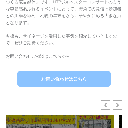
つくる広告媒体」です。HTBジルベスターコンサートのよう
な季節感あふれるイベントにとって、街角での発信は参加者
との距離を縮め、札幌の年末をさらに華やかに彩る大きな力
となります。
今後も、サイネージを活用した事例を紹介していきますの
で、ぜひご期待ください。
お問い合わせご相談はこちらから
【限定3社】札幌・円山を美しく彩る。デ
ジタルサイネージ無料モニター募集のお
知らせ
お問い合わせはこちら
lust
2026年5月1日
0
街の風景を、もっと美しく 札幌 円山 サイネージ 大
通西22丁目。 この洗練された街の風景に馴染みなが
ら、お店の想いを届ける新しい「看板」の形を模索
しています。 現在、私が運営する路面デジタルサイ
ネージにおいて、「地域共生型広告」の実証モニタ
ーとしてご協力いただける店舗・事業者様を3社限定
で募集いたします。 なぜ「無料」で募集するのか？