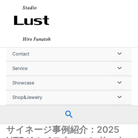
内
容
を
ス
キ
ッ
プ
Contact
Service
Showcase
Shop&Jeweiry
検
索
サイネージ事例紹介：2025