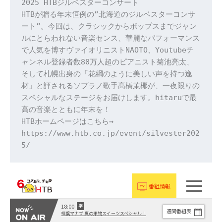
2025 HTBジルベスターコンサート
HTBが贈る年末恒例の”北海道のジルベスターコンサ
ート”。今回は、クラシックからポップスまでジャン
ルにとらわれない音楽センス、華麗なパフォーマンス
で人気を博すヴァイオリニストNAOTO、Youtubeチ
ャンネル登録者数80万人超のピアニスト菊池亮太、
そして札幌出身の「花綱のように美しい声を持つ逸
材」と評されるソプラノ歌手髙橋茉椰が、一夜限りの
スペシャルなステージをお届けします。hitaruで最
高の音楽とともに年末を！
HTBホームページはこちら→ 
https://www.htb.co.jp/event/silvester202
5/