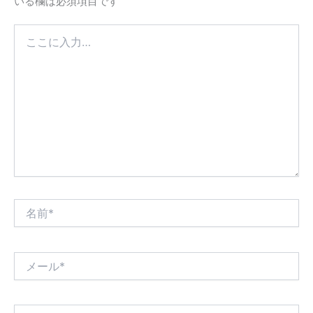
いる欄は必須項目です
こ
こ
に
入
力…
名
前
*
メ
ー
ル
*
サ