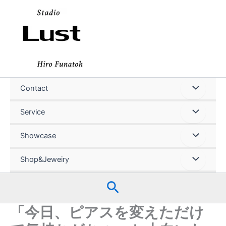
内
容
を
ス
キ
ッ
プ
Contact
Service
Showcase
Shop&Jeweiry
検
索
「今日、ピアスを変えただけ