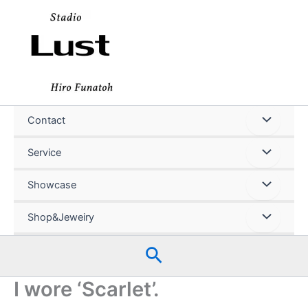
内
容
を
ス
キ
ッ
プ
Contact
Service
Showcase
Shop&Jeweiry
検
索
I wore ‘Scarlet’.