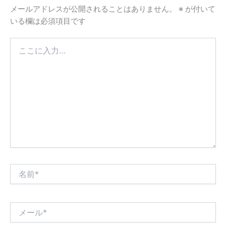
メールアドレスが公開されることはありません。
※
が付いて
いる欄は必須項目です
こ
こ
に
入
力…
名
前
*
メ
ー