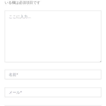
いる欄は必須項目です
こ
こ
に
入
力…
名
前
*
メ
ー
ル
*