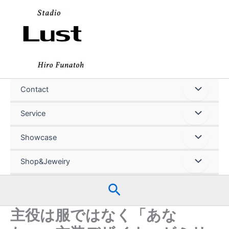
内
容
を
ス
キ
ッ
プ
Contact
Service
Showcase
Shop&Jeweiry
検
索
主役は服ではなく「あな