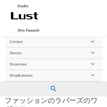
内
容
を
ス
キ
ッ
プ
Contact
Service
Showcase
Shop&Jeweiry
検
索
ファッションのラバーズのワ