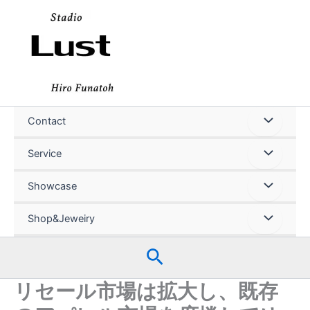
内
容
を
ス
キ
ッ
プ
Contact
Service
Showcase
Shop&Jeweiry
検
索
リセール市場は拡大し、既存