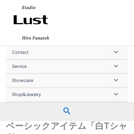
内
容
を
ス
キ
ッ
プ
Contact
Service
Showcase
Shop&Jeweiry
検
索
ベーシックアイテム「白Tシャ