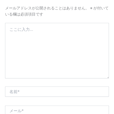
メールアドレスが公開されることはありません。
※
が付いて
いる欄は必須項目です
こ
こ
に
入
力…
名
前
*
メ
ー