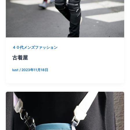
４０代メンズファッション
古着屋
lust
/
2023年11月18日