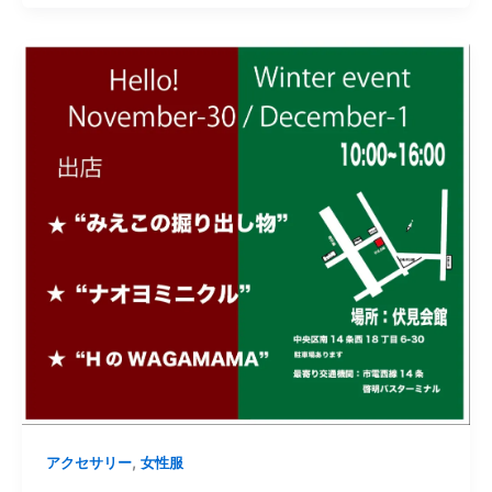
,
アクセサリー
女性服