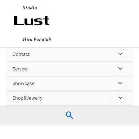
内
容
を
ス
キ
ッ
プ
Contact
Service
Showcase
Shop&Jeweiry
検
索