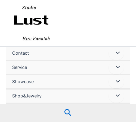
内
容
を
ス
キ
ッ
プ
Contact
Service
Showcase
Shop&Jeweiry
検
索