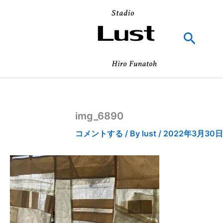
内
容
を
検
ス
索
キ
ッ
プ
img_6890
コメントする
/ By
lust
/
2022年3月30日