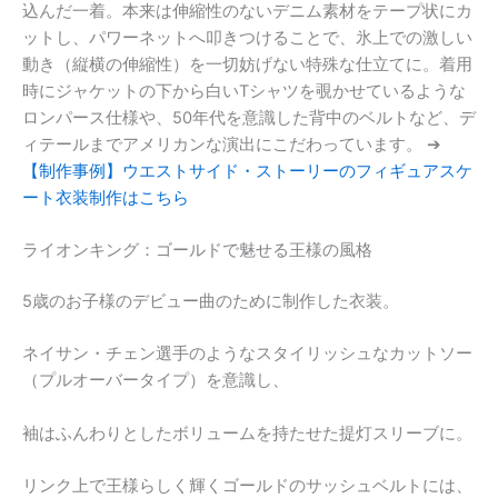
込んだ一着。本来は伸縮性のないデニム素材をテープ状にカ
ットし、パワーネットへ叩きつけることで、氷上での激しい
動き（縦横の伸縮性）を一切妨げない特殊な仕立てに。着用
時にジャケットの下から白いTシャツを覗かせているような
ロンパース仕様や、50年代を意識した背中のベルトなど、デ
ィテールまでアメリカンな演出にこだわっています。 ➔
【制作事例】ウエストサイド・ストーリーのフィギュアスケ
ート衣装制作はこちら
ライオンキング：ゴールドで魅せる王様の風格
5歳のお子様のデビュー曲のために制作した衣装。
ネイサン・チェン選手のようなスタイリッシュなカットソー
（プルオーバータイプ）を意識し、
袖はふんわりとしたボリュームを持たせた提灯スリーブに。
リンク上で王様らしく輝くゴールドのサッシュベルトには、