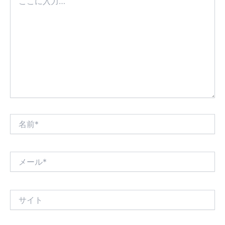
こ
に
入
力…
名
前
*
メ
ー
ル
*
サ
イ
ト