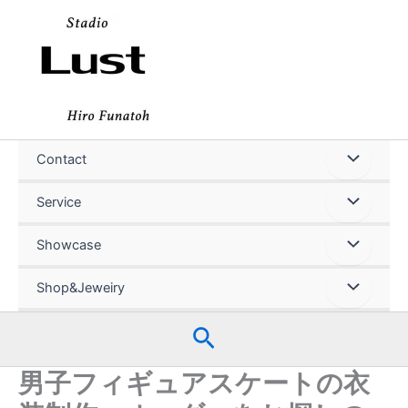
内
容
を
ス
キ
ッ
プ
Contact
Service
Showcase
Shop&Jeweiry
検
索
男子フィギュアスケートの衣