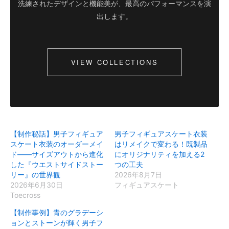
洗練されたデザインと機能美が、最高のパフォーマンスを演
出します。
VIEW COLLECTIONS
【制作秘話】男子フィギュア
男子フィギュアスケート衣装
スケート衣装のオーダーメイ
はリメイクで変わる！既製品
ド——サイズアウトから進化
にオリジナリティを加える2
した『ウエストサイドストー
つの工夫
リー』の世界観
2026年8月7日
2026年6月30日
フィギュアスケート
Toecross
【制作事例】青のグラデーシ
ョンとストーンが輝く男子フ