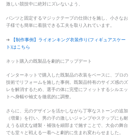
激しい競技中に絶対にズレないよう、
パンツと固定するマジックテープの仕掛けを施し、小さなお
子様でも簡単に着脱できる工夫を取り入れています。
➔
【制作事例】ライオンキング衣装作り(フィギュアスケー
ト)はこちら
ネット購入の既製品を劇的にアップデート
インターネットで購入した既製品の衣装をベースに、プロの
技術でリフォームを施した事例。既製品特有のサイズ感のズ
レを解消するため、選手の体に完璧にフィットするシルエッ
トへ身幅や袖丈を徹底的に調整。
さらに、元のデザインを活かしながら丁寧なストーンの追加
（増量）を行い、男の子の激しいジャンプやステップにも耐
えうる頑丈な縫製・補強を細部まで施すことで、大会の舞台
でも堂々と戦える一着へと劇的に生まれ変わらせました。