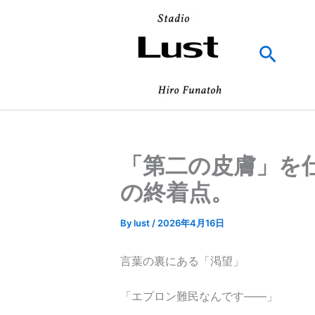
内
容
を
検
ス
索
キ
ッ
プ
「第二の皮膚」を
の終着点。
By
lust
/
2026年4月16日
言葉の裏にある「渇望」
「エプロン難民なんです——」