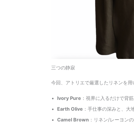
三つの静寂
今回、アトリエで厳選したリネンを用
Ivory Pure
：視界に入るだけで背筋
Earth Olive
：手仕事の深みと、大
Camel Brown
：リネン/レーヨン