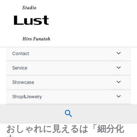
内
容
を
ス
キ
ッ
プ
Contact
Service
Showcase
Shop&Jeweiry
検
索
おしゃれに見えるは「細分化