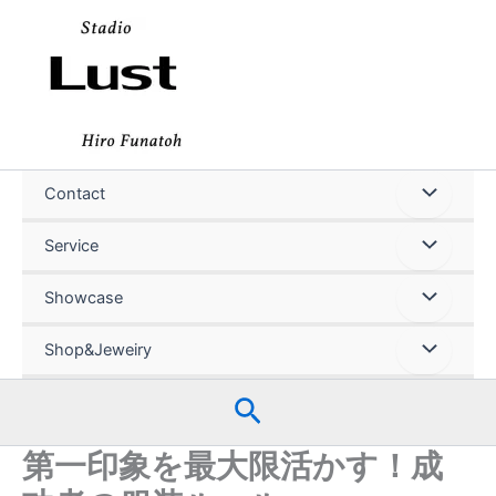
内
容
を
ス
キ
ッ
プ
Contact
Service
Showcase
Shop&Jeweiry
検
索
第一印象を最大限活かす！成