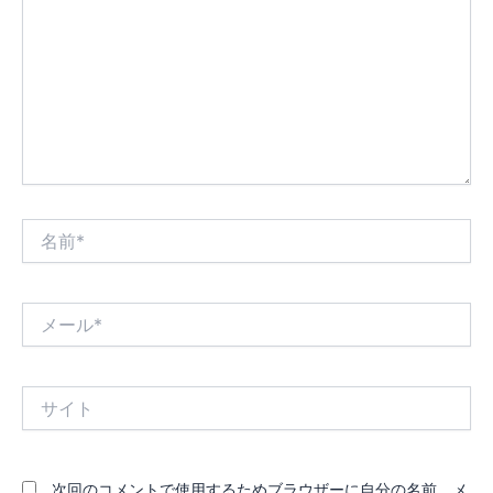
入
力…
名
前
*
メ
ー
ル
*
サ
イ
ト
次回のコメントで使用するためブラウザーに自分の名前、メ