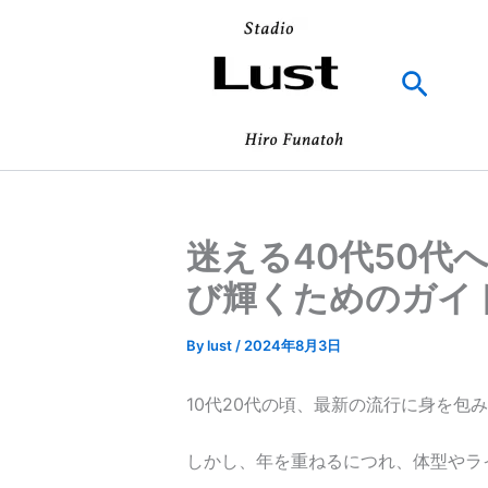
内
容
を
検
ス
索
キ
ッ
プ
迷える40代50
び輝くためのガイ
By
lust
/
2024年8月3日
10代20代の頃、最新の流行に身を包
しかし、年を重ねるにつれ、体型やラ