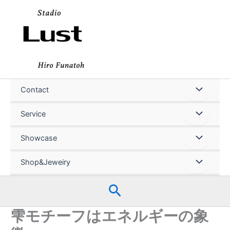
内
容
を
ス
キ
ッ
プ
Contact
Service
Showcase
Shop&Jeweiry
検
索
雫モチーフはエネルギーの象