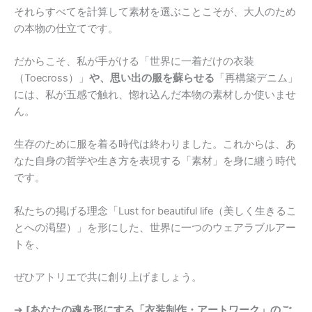
それらすべてを計算して素材を選ぶことこそが、大人のため
の本物の仕立てです。
だからこそ、私が手がける「世界に一着だけの衣装
（Toecross）」
や、思い出の服を蘇らせる
「再構築デニム」
には、私が五感で触れ、惚れ込んだ本物の素材しか使いませ
ん。
生存のために服を着る時代は終わりました。これからは、あ
なた自身の哲学や生き方を表現する「素材」を身に纏う時代
です。
私たちの掲げる理念「Lust for beautiful life（美しく生きるこ
とへの渇望）」を形にした、世界に一つのウェアラブルアー
トを、
ぜひアトリエで共に創り上げましょう。
➔
[あなたの魂を形にする「衣装制作・アートワーク」のご