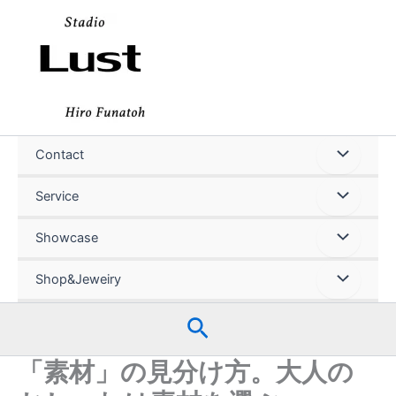
内
容
を
ス
キ
ッ
プ
Contact
Service
Showcase
Shop&Jeweiry
検
索
「素材」の見分け方。大人の