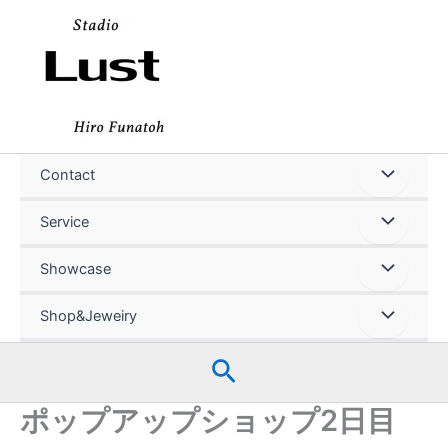
内
容
を
ス
キ
ッ
プ
Contact
Service
Showcase
Shop&Jeweiry
検
索
ポップアップショップ2日目