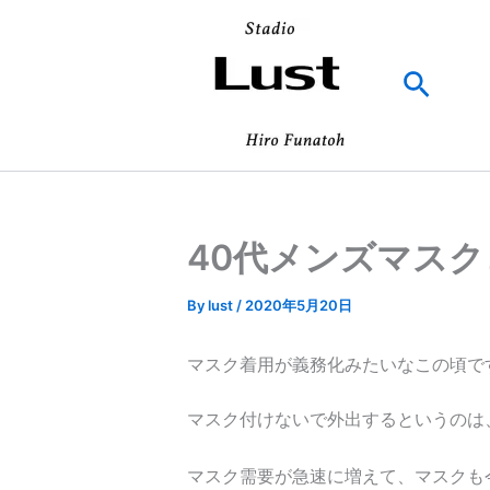
内
容
を
検
ス
索
キ
ッ
プ
40代メンズマス
By
lust
/
2020年5月20日
マスク着用が義務化みたいなこの頃で
マスク付けないで外出するというのは
マスク需要が急速に増えて、マスクも