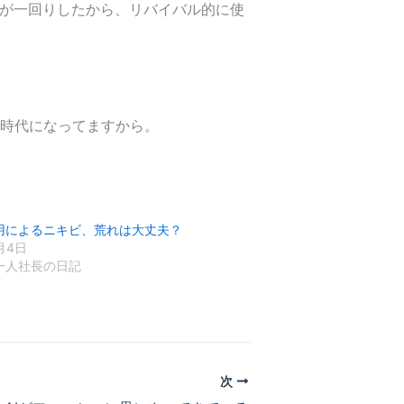
行が一回りしたから、リバイバル的に使
る時代になってますから。
用によるニキビ、荒れは大丈夫？
月4日
一人社長の日記
次