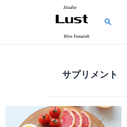
内
容
を
検
ス
索
キ
ッ
プ
サプリメント