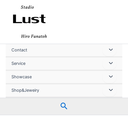
内
容
を
ス
キ
ッ
プ
Contact
Service
Showcase
Shop&Jeweiry
検
索