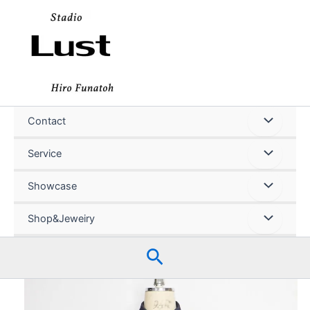
内
容
を
ス
キ
ッ
プ
Contact
Service
Showcase
Shop&Jeweiry
検
索