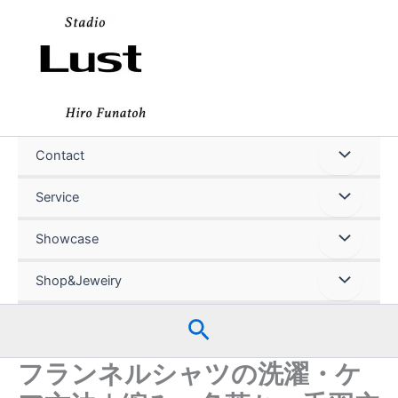
内
容
を
ス
キ
ッ
プ
Contact
Service
Showcase
Shop&Jeweiry
検
索
フランネルシャツの洗濯・ケ