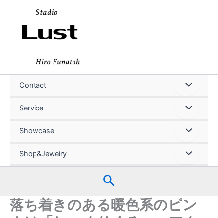
内
容
を
ス
キ
ッ
プ
Contact
Service
Showcase
Shop&Jeweiry
検
索
落ち着きのある暖色系のピン