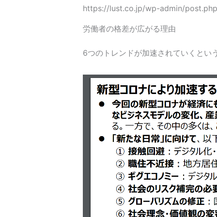
https://lust.co.jp/wp-admin/post.p
労働者の格差が広がる理由
6つのトレンドが加速されていくとい