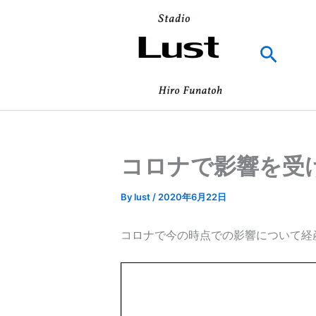
内
容
を
検
ス
索
キ
ッ
プ
コロナで影響を受
By
lust
/
2020年6月22日
コロナで今の時点での影響について経