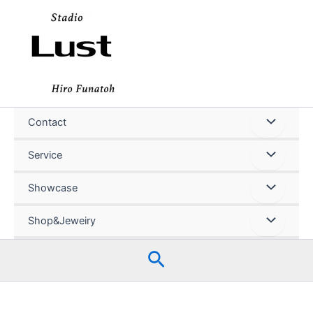
内
容
を
ス
キ
ッ
プ
Contact
Service
Showcase
Shop&Jeweiry
検
索