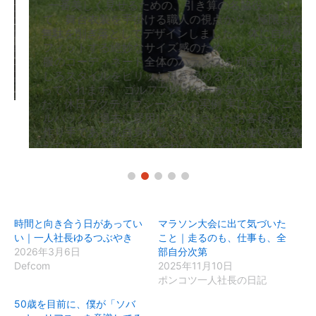
一番美しく見せるための、引き算の名脇役」とし
て、舞台衣装を手掛ける職人の視点から、極限まで
無駄を削ぎ落としてデザインしました。 体に自然に
フィットする絶妙なサイズ感のため、シンプルな夏
服のコーディネート全体のバランスを邪魔せず、む
しろスタイルをピリッと引き締めるアクセントにな
ってくれます。 ゴルフプレイヤーが気づかせてくれ
た、休日アクティブシーンでの実例 実はこのミニマ
ルバッグ、過去に愛用してくださったお客様から、
作り手である私自身も驚くような意外な使い方を教
えていただきました。 それが、「ゴルフのラウンド
を回る時の、カートバッグとして最高に使いやす
い」という声です。 ゴルフをプレイする際、スマホ
やスコアカード、ロッカーキー、あるいはティーや
グリーンフォークなど、「ポケットに入れておくと
スイングの邪魔になるけれど、手元に置いておきた
時間と向き合う日があってい
マラソン大会に出て気づいた
い小道具」がたくさんありますよね。 お客様から
い｜一人社長ゆるつぶやき
こと｜走るのも、仕事も、全
は、 「一般的なカートバッ
2026年3月6日
部自分次第
Defcom
2025年11月10日
READ MORE
ポンコツ一人社長の日記
50歳を目前に、僕が「ソバ