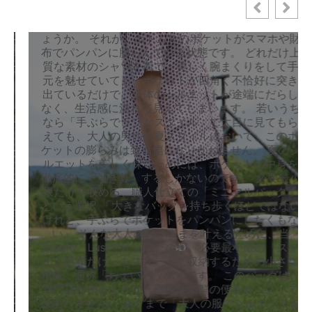
ァッションにおいて、清潔感やスマートさを一瞬で
崩してしまう「最大の盲点」があるのをご存知でし
ょうか。 それが、ボトムスのポケットがスマホや財
布でパンパンに膨らんでいる状態です。 どれだけ上
質な素材のシャツを着て、美しく腕まくりをして手
元を魅せていても、ポケットが四角く不恰好に突き
出ているだけで、全体のシルエットが途端にだらし
なく、生活感に溢れて見えてしまいます。 若いうち
なら「手ぶらでラフなスタイル」で大目に見てもら
えても、大人の男性の夏スタイルにおいて、このポ
ケットの膨らみは致命傷になりかねません。 夏のシ
ルエットを美しく保つためには、ポケットの中身を
徹底的に「引き算」するしかないのです。 必要最小
限だけを収める、職人仕立ての「ミニマルバッグ」
という選択 「大きなバッグを持ち歩くほどではない
けれど、手ぶらでポケットをパンパンにしたくもな
い」 そんな大人のわがままを叶えるために、当
Stadio Lustで仕立てたのが、必要最小限の「スマ
ホと財布だけ」をスマートに収納するための小さな
相棒、通称「ちょいバッグ」です。 このバッグは、
専門店が作るような「機能性抜群の便利グッズ」で
はありません。 あくまで「大人の服のシルエットを