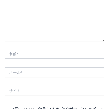
入
力…
名
前
*
メ
ー
ル
*
サ
イ
ト
次回のコメントで使用するためブラウザーに自分の名前、メ