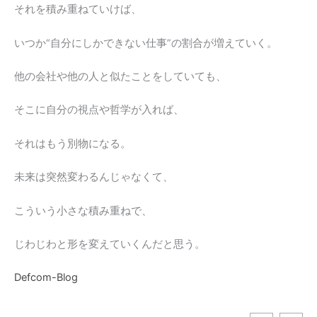
それを積み重ねていけば、
いつか“自分にしかできない仕事”の割合が増えていく。
他の会社や他の人と似たことをしていても、
そこに自分の視点や哲学が入れば、
それはもう別物になる。
未来は突然変わるんじゃなくて、
スマホと財布はどこに入れる？40代から
こういう小さな積み重ねで、
の夏服を劇的に軽くするミニマルバッグ
と、ゴルフでの意外な活用法
じわじわと形を変えていくんだと思う。
lust
2026年7月4日
0
Defcom-Blog
40代の夏服を台無しにする、ボトムスの「ポケット
パンパン問題」 夏本番が近づき、Tシャツやシャツ1
枚という軽装になる季節。 40代・50代のメンズフ