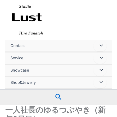
内
容
を
ス
キ
ッ
プ
Contact
Service
Showcase
Shop&Jeweiry
検
索
一人社長のゆるつぶやき（新